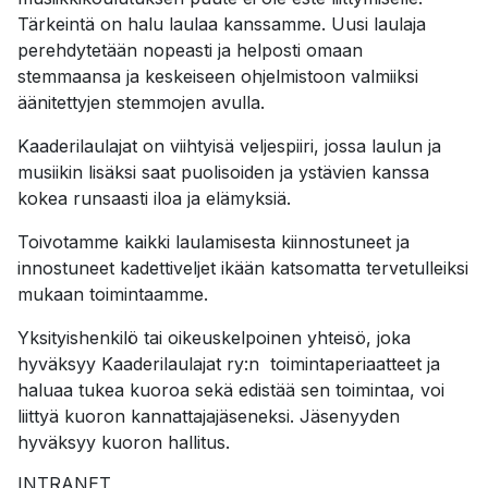
Tärkeintä on halu laulaa kanssamme. Uusi laulaja
perehdytetään nopeasti ja helposti omaan
stemmaansa ja keskeiseen ohjelmistoon valmiiksi
äänitettyjen stemmojen avulla.
Kaaderilaulajat on viihtyisä veljespiiri, jossa laulun ja
musiikin lisäksi saat puolisoiden ja ystävien kanssa
kokea runsaasti iloa ja elämyksiä.
Toivotamme kaikki laulamisesta kiinnostuneet ja
innostuneet kadettiveljet ikään katsomatta tervetulleiksi
mukaan toimintaamme.
Yksityishenkilö tai oikeuskelpoinen yhteisö, joka
hyväksyy Kaaderilaulajat ry:n toimintaperiaatteet ja
haluaa tukea kuoroa sekä edistää sen toimintaa, voi
liittyä kuoron kannattajajäseneksi. Jäsenyyden
hyväksyy kuoron hallitus.
INTRANET