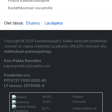
Postia Kaaderilaulajille
Kadettikunnan sivustolle
Olet tässä:
Etusivu
Laulajaksi
Copyright © 2026 kaaderilaulajat.fi. Kaikki oikeudet pidätetään.
Joomla!
on vapaa ohjelmisto ja julkaistu
GNU/GPL-lisenssin alla.
Hallituksen puheenjohtaja
Kari-Pekka Rannikko
kaperannikko(at)welho.com
Pankkitilin nro:
FI11 5727 7020 0020 40
LY tunnus: 2375998-4
49,9%
Finland
26,9%
Unknown
8,7%
United States of