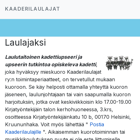
KAADERILAULAJAT
Laulajaksi
L
aulutaitoinen
kadettiupseeri ja
upseerin tutkintoa opiskeleva kadetti
,
joka hyväksyy mieskuoro Kaaderilaulajat
ry:n toimintaperiaatteet, on tervetullut mukaan
kuoroon. Se käy helposti ottamalla yhteyttä kuoron
jäseneen, laulunjohtajaan tai vain saapumalla kuoron
harjoituksiin, jotka ovat keskiviikkoisin klo 17.00-19.00
Kirjatyöntekijäin talon kerhohuoneessa, 3.krs,
osoitteessa Kirjatyöntekijäinkatu 10 b, 00170 Helsinki,
Kruununhaka. Voit myös lähettää "
Postia
Kaaderilaulajille
". Aikaisemman kuorotoiminnan tai
musiikkikoulutuksen puute ei ole este liittymiselle.