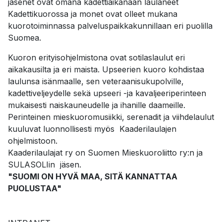
jäsenet ovat omana kadettiaikanaan laulaneet
Kadettikuorossa ja monet ovat olleet mukana
kuorotoiminnassa palveluspaikkakunnillaan eri puolilla
Suomea.
Kuoron erityisohjelmistona ovat sotilaslaulut eri
aikakausilta ja eri maista. Upseerien kuoro kohdistaa
laulunsa isänmaalle, sen veteraanisukupolville,
kadettiveljeydelle sekä upseeri -ja kavaljeeriperinteen
mukaisesti naiskauneudelle ja ihanille daameille.
Perinteinen mieskuoromusiikki, serenadit ja viihdelaulut
kuuluvat luonnollisesti myös Kaaderilaulajen
ohjelmistoon.
Kaaderilaulajat ry on Suomen Mieskuoroliitto ry:n ja
SULASOLIin jäsen.
"SUOMI ON HYVÄ MAA, SITÄ KANNATTAA
PUOLUSTAA"