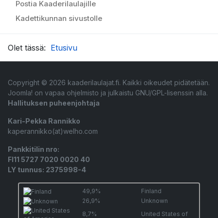
Postia Kaaderilaulajille
Kadettikunnan sivustolle
Olet tässä:
Etusivu
Copyright © 2026 kaaderilaulajat.fi. Kaikki oikeudet pidätetään.
Joomla!
on vapaa ohjelmisto ja julkaistu
GNU/GPL-lisenssin alla.
Hallituksen puheenjohtaja
Kari-Pekka Rannikko
kaperannikko(at)welho.com
Pankkitilin nro:
FI11 5727 7020 0020 40
LY tunnus: 2375998-4
49,9%
Finland
26,9%
Unknown
8,7%
United States of