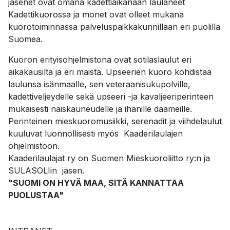
jäsenet ovat omana kadettiaikanaan laulaneet
Kadettikuorossa ja monet ovat olleet mukana
kuorotoiminnassa palveluspaikkakunnillaan eri puolilla
Suomea.
Kuoron erityisohjelmistona ovat sotilaslaulut eri
aikakausilta ja eri maista. Upseerien kuoro kohdistaa
laulunsa isänmaalle, sen veteraanisukupolville,
kadettiveljeydelle sekä upseeri -ja kavaljeeriperinteen
mukaisesti naiskauneudelle ja ihanille daameille.
Perinteinen mieskuoromusiikki, serenadit ja viihdelaulut
kuuluvat luonnollisesti myös Kaaderilaulajen
ohjelmistoon.
Kaaderilaulajat ry on Suomen Mieskuoroliitto ry:n ja
SULASOLIin jäsen.
"SUOMI ON HYVÄ MAA, SITÄ KANNATTAA
PUOLUSTAA"