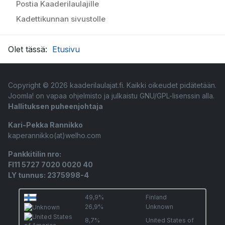
Postia Kaaderilaulajille
Kadettikunnan sivustolle
Olet tässä:
Etusivu
Copyright © 2026 kaaderilaulajat.fi. Kaikki oikeudet pidätetään.
Joomla!
on vapaa ohjelmisto ja julkaistu
GNU/GPL-lisenssin alla.
Hallituksen puheenjohtaja
Kari-Pekka Rannikko
kaperannikko(at)welho.com
Pankkitilin nro:
FI11 5727 7020 0020 40
LY tunnus: 2375998-4
49,9%
Finland
26,9%
Unknown
8,7%
United States of