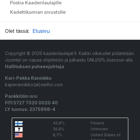
Postia Kaaderilaulajille
Kadettikunnan sivustolle
Olet tässä:
Etusivu
Copyright © 2026 kaaderilaulajat.fi. Kaikki oikeudet pidätetään.
Joomla!
on vapaa ohjelmisto ja julkaistu
GNU/GPL-lisenssin alla.
Hallituksen puheenjohtaja
Kari-Pekka Rannikko
kaperannikko(at)welho.com
Pankkitilin nro:
FI11 5727 7020 0020 40
LY tunnus: 2375998-4
49,8%
Finland
26,9%
Unknown
8,7%
United States of