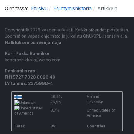
Olet tässä:
Etusivu
Esiintymishistoria
Artikkelit
Copyright © 2026 kaaderilaulajat.fi. Kaikki oikeudet pidätetään.
Joomla!
on vapaa ohjelmisto ja julkaistu
GNU/GPL-lisenssin alla.
Hallituksen puheenjohtaja
Kari-Pekka Rannikko
kaperannikko(at)welho.com
Pankkitilin nro:
FI11 5727 7020 0020 40
LY tunnus: 2375998-4
49,9%
Finland
26,9%
Unknown
8,7%
United States of
America
Total:
98
Countries