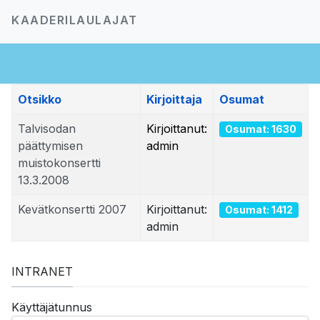
KAADERILAULAJAT
Otsikko
Kirjoittaja
Osumat
Talvisodan
Kirjoittanut:
Osumat: 1630
päättymisen
admin
muistokonsertti
13.3.2008
Kevätkonsertti 2007
Kirjoittanut:
Osumat: 1412
admin
INTRANET
Käyttäjätunnus