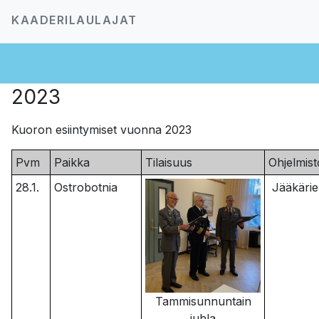
KAADERILAULAJAT
2023
Kuoron esiintymiset vuonna 2023
Pvm
Paikka
Tilaisuus
Ohjelmist
28.1.
Ostrobotnia
Jääkärien
Tammisunnuntain
juhla