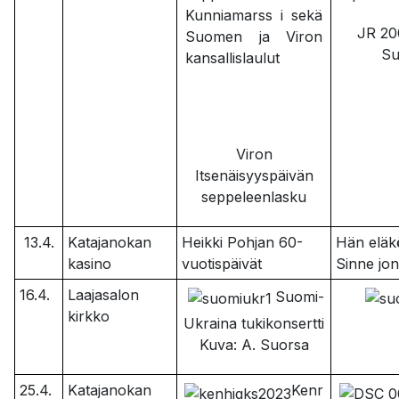
JR 20
Su
Viron
Itsenäisyyspäivän
seppeleenlasku
13.4.
Katajanokan
Heikki Pohjan 60-
Hän eläk
kasino
vuotispäivät
Sinne jon
16.4.
Laajasalon
Suomi-
kirkko
Ukraina tukikonsertti
Kuva: A. Suorsa
25.4.
Katajanokan
Kenr