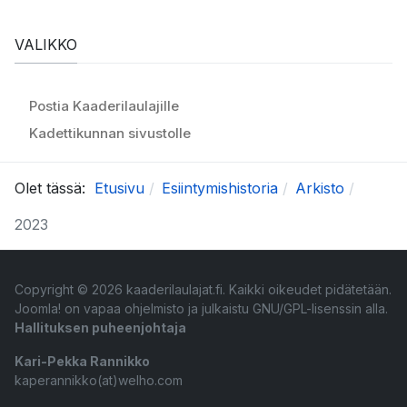
VALIKKO
Postia Kaaderilaulajille
Kadettikunnan sivustolle
Olet tässä:
Etusivu
Esiintymishistoria
Arkisto
2023
Copyright © 2026 kaaderilaulajat.fi. Kaikki oikeudet pidätetään.
Joomla!
on vapaa ohjelmisto ja julkaistu
GNU/GPL-lisenssin alla.
Hallituksen puheenjohtaja
Kari-Pekka Rannikko
kaperannikko(at)welho.com