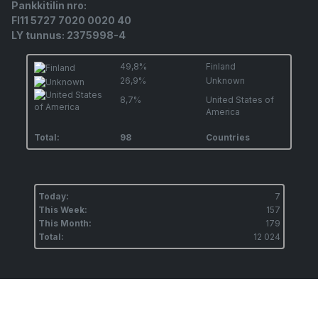
Pankkitilin nro:
FI11 5727 7020 0020 40
LY tunnus: 2375998-4
49,8%
Finland
26,9%
Unknown
8,7%
United States of
America
Total:
98
Countries
Today:
7
This Week:
157
This Month:
179
Total:
12 024