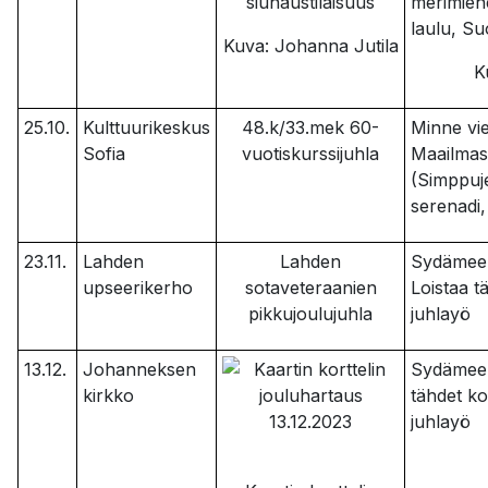
siunaustilaisuus
merimiehe
laulu, 
Kuva: Johanna Jutila
K
25.10.
Kulttuurikeskus
48.k/33.mek 60-
Minne vi
Sofia
vuotiskurssijuhla
Maailmas
(Simppuj
serenadi
23.11.
Lahden
Lahden
Sydämeen
upseerikerho
sotaveteraanien
Loistaa t
pikkujoulujuhla
juhlayö
13.12.
Johanneksen
Sydämeeni
kirkko
tähdet ko
juhlayö