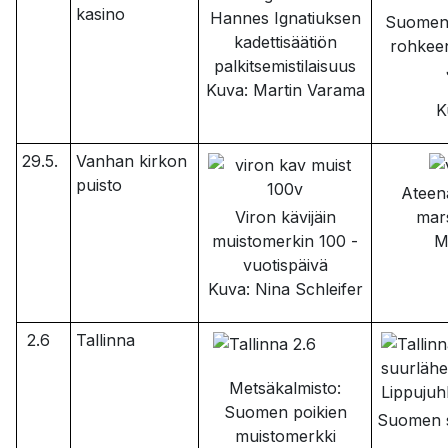
kasino
Hannes Ignatiuksen
Suomen 
kadettisäätiön
rohkee
palkitsemistilaisuus
Kuva: Martin Varama
K
29.5.
Vanhan kirkon
puisto
Ateena
Viron kävijäin
mars
muistomerkin 100 -
M
vuotispäivä
Kuva: Nina Schleifer
2.6
Tallinna
Metsäkalmisto:
Suomen poikien
Suomen 
muistomerkki