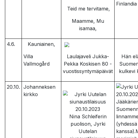
Finlandia
Teid me tervitame,
Maamme, Mu
isamaa,
4.6.
Kauniainen,
Villa
Laulajaveli Jukka-
Hän el
Vallmogård
Pekka Koskisen 80 -
Suomenm
vuostissyntymäpäivät
kulkevi 
20.10.
Johanneksen
kirkko
Jääkärien
Suomenma
Nina Schleiferin
linnamme,
puolison, Jyrki
(yhdessä
Uutelan
kanssa).M