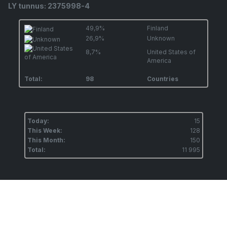
LY tunnus: 2375998-4
49,9%
Finland
26,9%
Unknown
8,7%
United States of
America
Total:
98
Countries
Today:
15
This Week:
128
This Month:
150
Total:
11 995