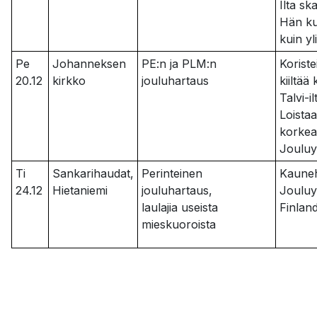
Ilta sk
Hän ku
kuin yl
Pe
Johanneksen
PE:n ja PLM:n
Korist
20.12
kirkko
jouluhartaus
kiiltää
Talvi-i
Loistaa
korkea
Jouluy
Ti
Sankarihaudat,
Perinteinen
Kaune
24.12
Hietaniemi
jouluhartaus,
Jouluy
laulajia useista
Finlan
mieskuoroista