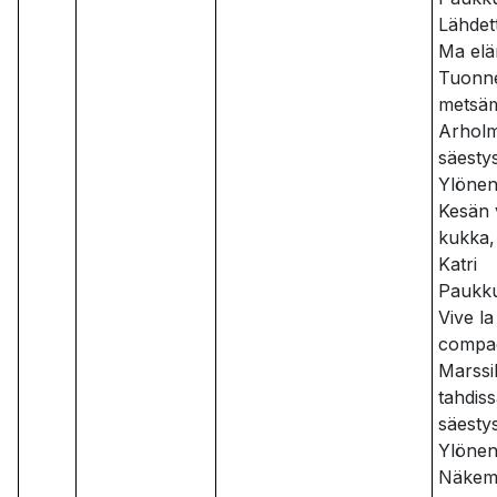
Lähdett
Ma elän
Tuonne
metsä
Arholm
säesty
Ylöne
Kesän 
kukka, 
Katri
Paukk
Vive la
compa
Marssi
tahdiss
säesty
Ylöne
Näkem