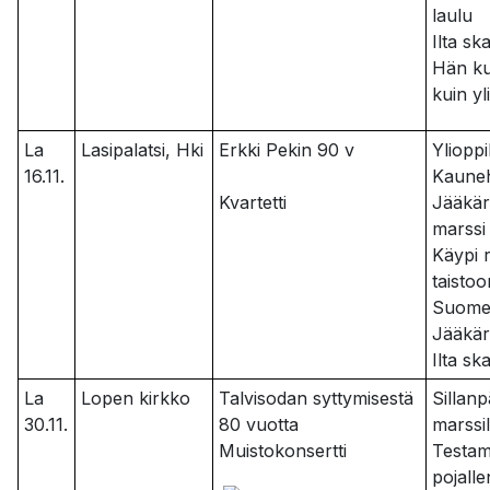
laulu
Ilta sk
Hän ku
kuin yl
La
Lasipalatsi, Hki
Erkki Pekin 90 v
Ylioppi
16.11.
Kaune
Kvartetti
Jääkär
marssi
Käypi 
taisto
Suom
Jääkär
Ilta sk
La
Lopen kirkko
Talvisodan syttymisestä
Sillan
30.11.
80 vuotta
marssi
Muistokonsertti
Testam
pojalle