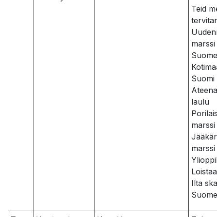
Teid m
tervit
Uuden
marssi
Suome
Kotima
Suomi
Ateena
laulu
Porilai
marssi
Jääkär
marssi
Ylioppi
Loista
Ilta sk
Suomen