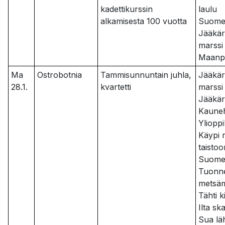
kadettikurssin
laulu
alkamisesta 100 vuotta
Suomen
Jääkär
marssi
Maanpu
Ma
Ostrobotnia
Tammisunnuntain juhla,
Jääkär
28.1.
kvartetti
marssi
Jääkär
Kaune
Ylioppi
Käypi 
taisto
Suom
Tuonne
metsä
Tähti k
Ilta sk
Sua lä