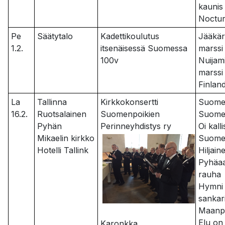
kaunis
Noctu
Pe
Säätytalo
Kadettikoulutus
Jääkär
1.2.
itsenäisessä Suomessa
marssi
100v
Nuijam
marssi
Finlan
La
Tallinna
Kirkkokonsertti
Suomen
16.2.
Ruotsalainen
Suomenpoikien
Suom
Pyhän
Perinneyhdistys ry
Oi kalli
Mikaelin kirkko
Suom
Hotelli Tallink
Hiljain
Pyhäa
rauha
Hymni
sankari
Maanpu
Elu on 
Karonkka