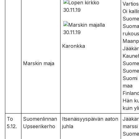
Vartio
Oi kalli
Suom
Suoma
rukou
Maanpu
Karonkka
Jääkär
Kaune
Marskin maja
Suom
Suomen
Suomi
maa
Finlan
Hän ku
kuin yl
To
Suomenlinnan
Itsenäisyyspäivän aaton
Jääkär
5.12.
Upseerikerho
juhla
marssi
Suome