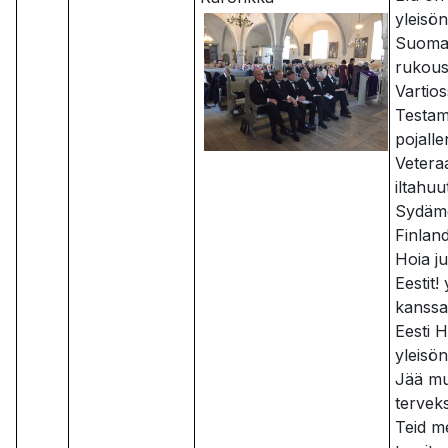
yleisö
Suoma
rukous
Vartio
Testam
pojalle
Vetera
iltahuu
Sydäme
Finlan
Hoia j
Eestit!
kanssa
Eesti 
yleisö
Jää mu
tervek
Teid m