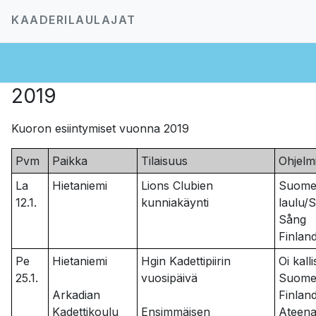
KAADERILAULAJAT
2019
Kuoron esiintymiset vuonna 2019
Pvm
Paikka
Tilaisuus
Ohjelm
La
Hietaniemi
Lions Clubien
Suom
12.1.
kunniakäynti
laulu/
Sång
Finlan
Pe
Hietaniemi
Hgin Kadettipiirin
Oi kalli
25.1.
vuosipäivä
Suom
Arkadian
Finlan
Kadettikoulu
Ensimmäisen
Ateena