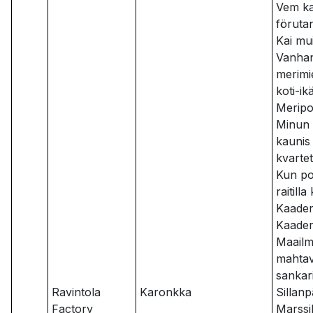
Vem ka
föruta
Kai mui
Vanha
merimi
koti-ik
Meripo
Minun 
kaunis
kvartet
Kun po
raitilla
Kaader
Kaaderi
Maailm
mahta
sankari
Ravintola
Karonkka
Sillan
Factory
Marssi