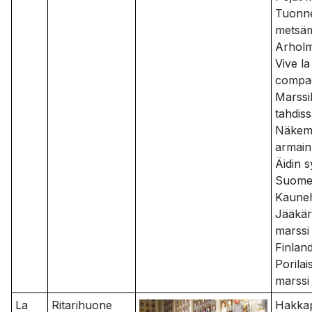
Tuonne
metsä
Arholm
Vive la
compa
Marssi
tahdis
Näkem
armain
Äidin 
Suomen
Kaune
Jääkär
marssi
Finlan
Porilai
marssi
La
Ritarihuone
Hakkape