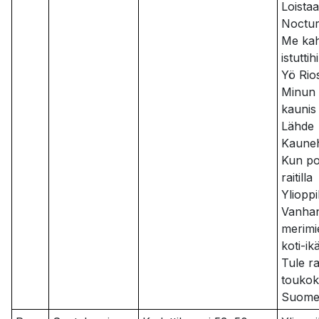
Loista
Noctu
Me kah
istuttih
Yö Rio
Minun 
kaunis
Lähde
Kaune
Kun po
raitilla
Ylioppi
Vanha
merimi
koti-ik
Tule r
touko
Suomen