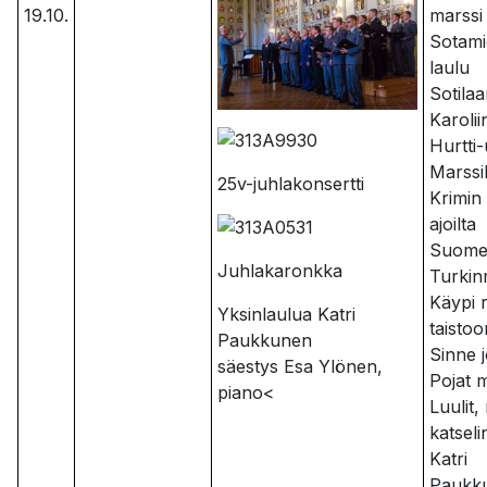
19.10.
marssi
Sotam
laulu
Sotilaa
Karolii
Hurtti
Marssi
25v-juhlakonsertti
Krimin
ajoilta
Suomen
Juhlakaronkka
Turkin
Käypi 
Yksinlaulua Katri
taistoo
Paukkunen
Sinne 
säestys Esa Ylönen,
Pojat m
piano<
Luulit,
katseli
Katri
Paukk