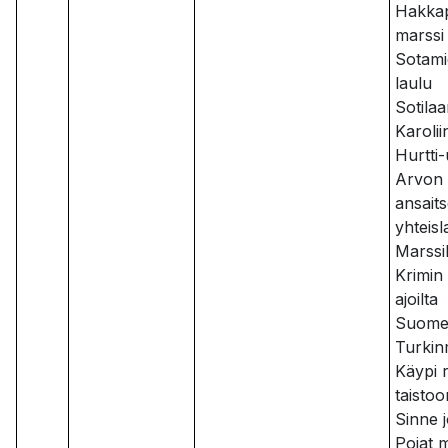
Hakkape
marssi
Sotam
laulu
Sotilaa
Karolii
Hurtti
Arvon
ansait
yhteis
Marssi
Krimin
ajoilta
Suomen
Turkin
Käypi 
taistoo
Sinne 
Pojat m