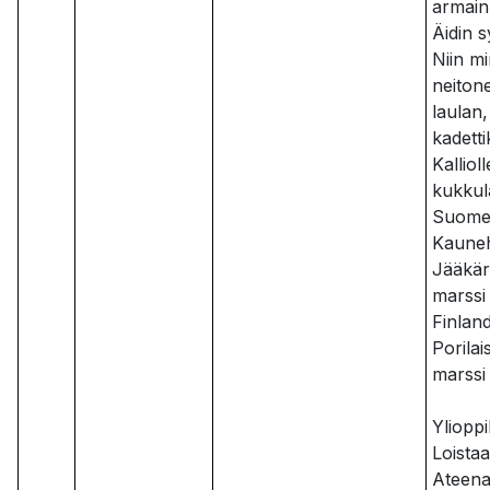
armain
Äidin 
Niin m
neitone
laulan,
kadetti
Kallioll
kukkula
Suomen
Kaune
Jääkär
marssi
Finlan
Porilai
marssi
Ylioppi
Loista
Ateena