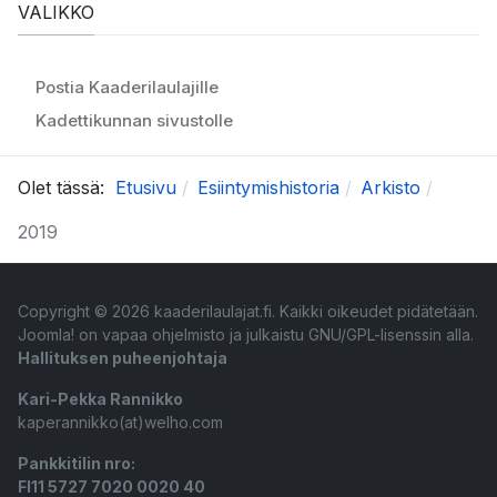
VALIKKO
Postia Kaaderilaulajille
Kadettikunnan sivustolle
Olet tässä:
Etusivu
Esiintymishistoria
Arkisto
2019
Copyright © 2026 kaaderilaulajat.fi. Kaikki oikeudet pidätetään.
Joomla!
on vapaa ohjelmisto ja julkaistu
GNU/GPL-lisenssin alla.
Hallituksen puheenjohtaja
Kari-Pekka Rannikko
kaperannikko(at)welho.com
Pankkitilin nro:
FI11 5727 7020 0020 40