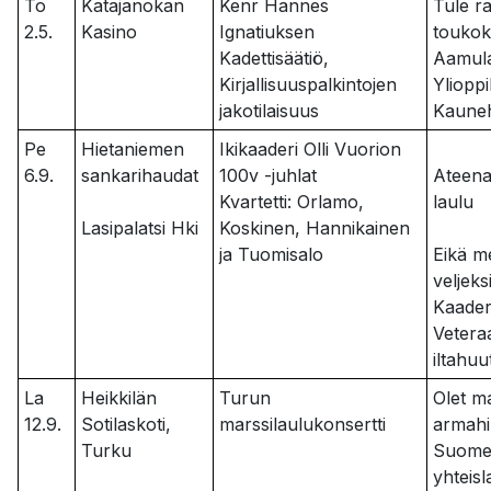
To
Katajanokan
Kenr Hannes
Tule r
2.5.
Kasino
Ignatiuksen
touko
Kadettisäätiö,
Aamul
Kirjallisuuspalkintojen
Ylioppi
jakotilaisuus
Kaune
Pe
Hietaniemen
Ikikaaderi Olli Vuorion
6.9.
sankarihaudat
100v -juhlat
Ateena
Kvartetti: Orlamo,
laulu
Lasipalatsi Hki
Koskinen, Hannikainen
ja Tuomisalo
Eikä m
veljeks
Kaader
Vetera
iltahuu
La
Heikkilän
Turun
Olet 
12.9.
Sotilaskoti,
marssilaulukonsertti
armah
Turku
Suome
yhteis