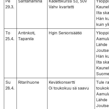
Pe
Santahamina
Kadettikurssi 53, 50v
Ylioppi
29.3.
Vahv kvartetti
Kaune
Ilta sk
Hän ku
kuin yl
To
Antinkoti,
Hgin Seniorisäätiö
Ylioppi
25.4.
Tapanila
Aamul
Lähde
Jouts
Hän ku
Ilta sk
Kaune
Suom
Su
Ritarihuone
Kevätkonsertti
Tule r
28.4.
Oi toukokuu sä saavu
touko
Aamul
Lähde
Jouts