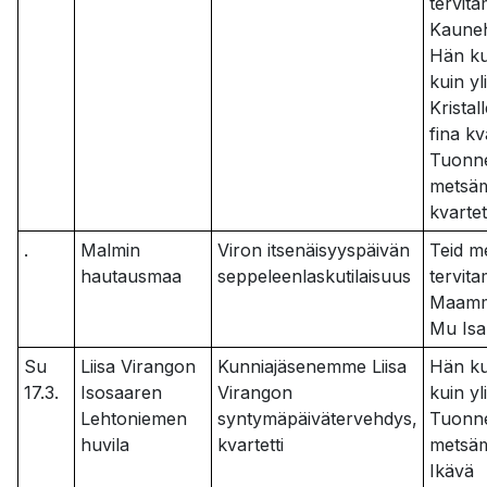
tervit
Kaune
Hän ku
kuin yl
Kristal
fina kv
Tuonne
metsä
kvartet
.
Malmin
Viron itsenäisyyspäivän
Teid m
hautausmaa
seppeleenlaskutilaisuus
tervit
Maam
Mu Is
Su
Liisa Virangon
Kunniajäsenemme Liisa
Hän ku
17.3.
Isosaaren
Virangon
kuin yl
Lehtoniemen
syntymäpäivätervehdys,
Tuonne
huvila
kvartetti
metsä
Ikävä