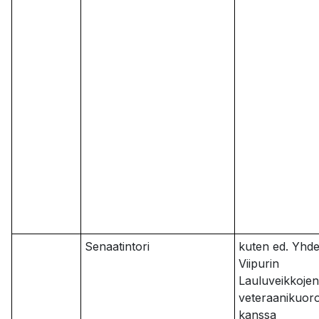
Senaatintori
kuten ed. Yhd
Viipurin
Lauluveikkojen
veteraanikuor
kanssa