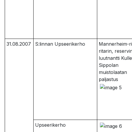
31.08.2007
S:linnan Upseerikerho
Mannerheim-ri
ritarin, reservi
luutnantti Kull
Sippolan
muistolaatan
paljastus
Upseerikerho