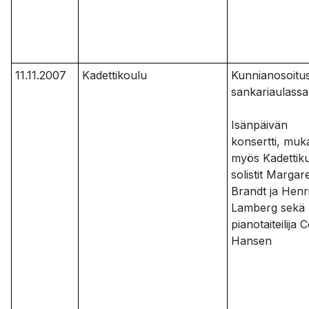
11.11.2007
Kadettikoulu
Kunnianosoitu
sankariaulassa
Isänpäivän
konsertti, muk
myös Kadettik
solistit Margar
Brandt ja Henr
Lamberg sekä
pianotaiteilija C
Hansen