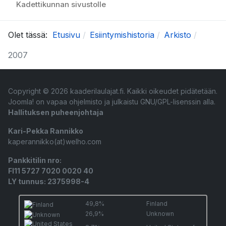
Kadettikunnan sivustolle
Olet tässä:
Etusivu
Esiintymishistoria
Arkisto
2007
Copyright © 2026 kaaderilaulajat.fi. Kaikki oikeudet pidätetään.
Joomla!
on vapaa ohjelmisto ja julkaistu
GNU/GPL-lisenssin alla.
Hallituksen puheenjohtaja
Kari-Pekka Rannikko
kaperannikko(at)welho.com
Pankkitilin nro:
FI11 5727 7020 0020 40
LY tunnus: 2375998-4
49,8%
Finland
26,9%
Unknown